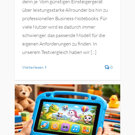
denn je: Vom günstigen Einsteigergerät
über leistungsstarke Allrounder bis hin zu
professionellen Business-Notebooks. Für
viele Nutzer wird es dadurch immer
schwieriger, das passende Modell für die
eigenen Anforderungen zu finden. In
unserem Testvergleich haben wir [...]
Weiterlesen
0
m
&