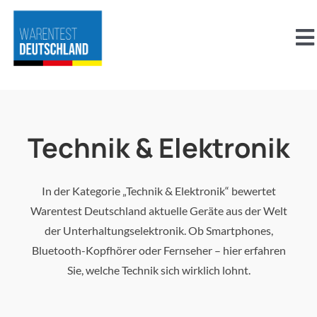
Zum
Inhalt
To
springen
Na
Über uns
Aktuelles
Technik & Elektronik
Abnehmen
In der Kategorie „Technik & Elektronik“ bewertet
Warentest Deutschland aktuelle Geräte aus der Welt
Beauty & Pflege
der Unterhaltungselektronik. Ob Smartphones,
Bluetooth-Kopfhörer oder Fernseher – hier erfahren
Familie & Kinder
Sie, welche Technik sich wirklich lohnt.
Freizeit, Sport & Outdoor