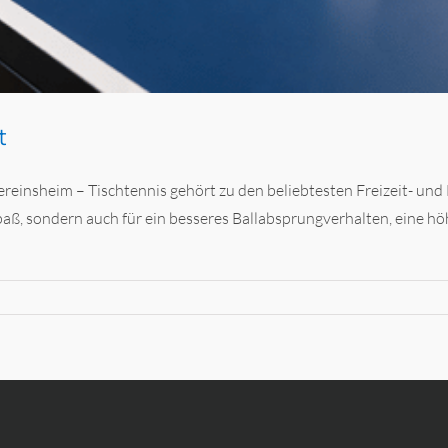
t
Vereinsheim – Tischtennis gehört zu den beliebtesten Freizeit- un
paß, sondern auch für ein besseres Ballabsprungverhalten, eine hö