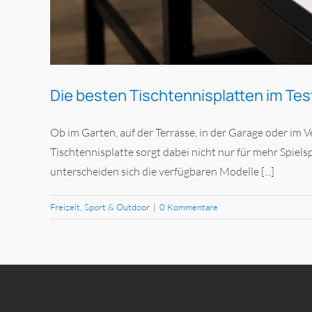
Die besten Tischtennisplatten im Tes
Ob im Garten, auf der Terrasse, in der Garage oder im 
Tischtennisplatte sorgt dabei nicht nur für mehr Spiels
unterscheiden sich die verfügbaren Modelle [...]
Freizeit, Sport & Outdoor
|
0 Kommentare