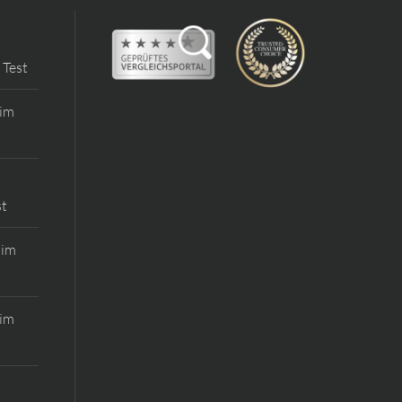
 Test
 im
st
 im
 im