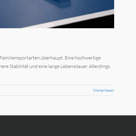
d Familiensportarten überhaupt. Eine hochwertige
here Stabilität und eine lange Lebensdauer. Allerdings
Weiterlesen