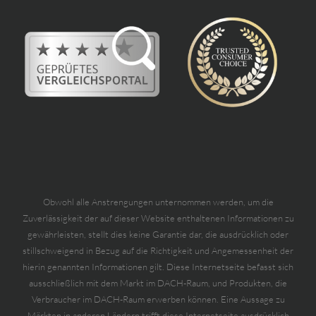
Obwohl alle Anstrengungen unternommen werden, um die
Zuverlässigkeit der auf dieser Website enthaltenen Informationen zu
gewährleisten, stellt dies keine Garantie dar, die ausdrücklich oder
stillschweigend in Bezug auf die Richtigkeit und Angemessenheit der
hierin genannten Informationen gilt. Diese Internetseite befasst sich
ausschließlich mit dem Markt im DACH-Raum, und Produkten, die
Verbraucher im DACH-Raum erwerben können. Eine Aussage zu
Märkten in anderen Ländern trifft diese Internetseite ausdrücklich