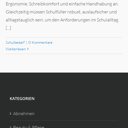
Ergonomie, Schreibkomfort und einfache Handhabung an.
Gleichzeitig müssen Schulfüller robust, auslaufsicher und
alltagstauglich sein, um den Anforderungen im Schulalltag
[...]
Schulbedarf
|
0 Kommentare
Weiterlesen
KATEGORIEN
Abnehmen
Beauty & Pflege