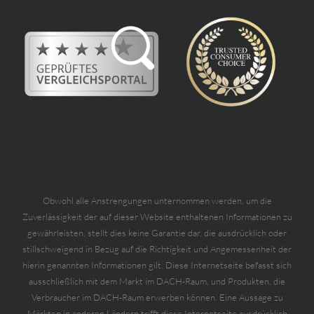
Obwohl alle Anstrengungen unternommen werden, um die
Zuverlässigkeit der auf dieser Website enthaltenen Informationen zu
gewährleisten, stellt dies keine Garantie dar, die ausdrücklich oder
stillschweigend in Bezug auf die Richtigkeit und Angemessenheit der
hierin genannten Informationen gilt. Diese Internetseite befasst sich
ausschließlich mit dem Markt im DACH-Raum, und Produkten, die
Verbraucher im DACH-Raum erwerben können. Eine Aussage zu
Märkten in anderen Ländern trifft diese Internetseite ausdrücklich