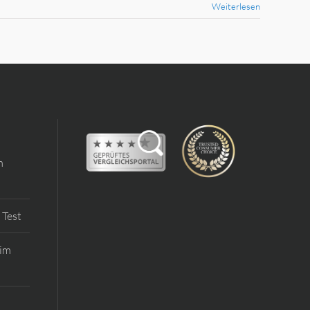
Weiterlesen
m
 Test
 im