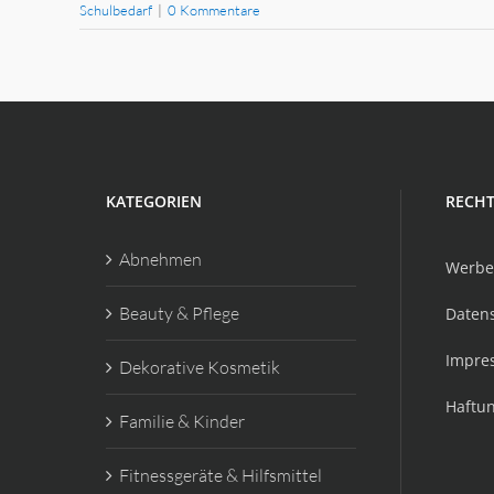
Schulbedarf
|
0 Kommentare
KATEGORIEN
RECHT
Abnehmen
Werbe
Beauty & Pflege
Daten
Impre
Dekorative Kosmetik
Haftu
Familie & Kinder
Fitnessgeräte & Hilfsmittel