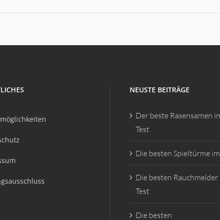
LICHES
NEUSTE BEITRÄGE
Der beste Rasensamen i
möglichkeiten
Test
schutz
Die besten Spieltürme im
ssum
Die besten Rauchmelder
ngsausschluss
Test
Die besten