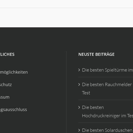
LICHES
NEUSTE BEITRÄGE
Die besten Spieltürme im
möglichkeiten
Die besten Rauchmelder
schutz
Test
ssum
Die besten
ngsausschluss
Hochdruckreiniger im Te
Die besten Solarduschen