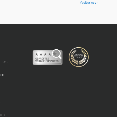
Weiterlesen
 Test
 im
st
 im