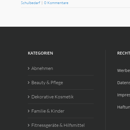
Schulbedarf
|
0 Kommentare
KATEGORIEN
RECHT
Abnehmen
Werbe
Beauty & Pflege
Daten
Impre
Dekorative Kosmetik
Haftu
Familie & Kinder
Fitnessgeräte & Hilfsmittel