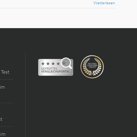
Weiterlesen
 Test
 im
st
 im