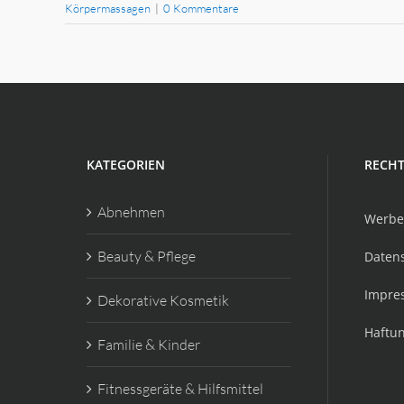
Körpermassagen
|
0 Kommentare
KATEGORIEN
RECHT
Abnehmen
Werbe
Beauty & Pflege
Daten
Impre
Dekorative Kosmetik
Haftu
Familie & Kinder
Fitnessgeräte & Hilfsmittel