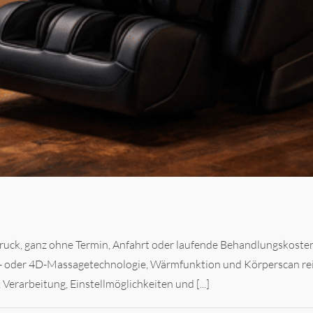
uck, ganz ohne Termin, Anfahrt oder laufende Behandlungskosten
D- oder 4D-Massagetechnologie, Wärmfunktion und Körperscan reic
Verarbeitung, Einstellmöglichkeiten und [...]