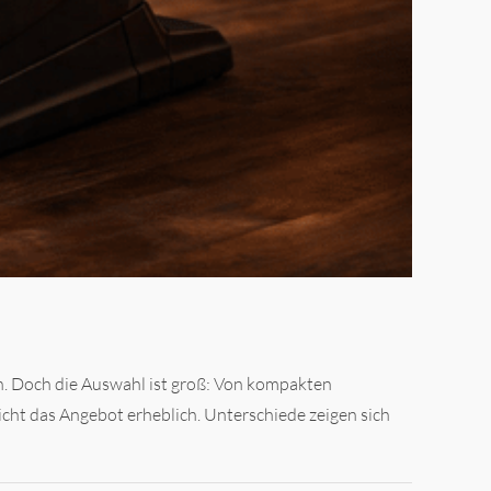
. Doch die Auswahl ist groß: Von kompakten
ht das Angebot erheblich. Unterschiede zeigen sich