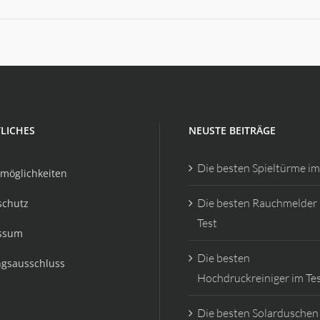
LICHES
NEUSTE BEITRÄGE
Die besten Spieltürme im
möglichkeiten
Die besten Rauchmelder
schutz
Test
ssum
Die besten
ngsausschluss
Hochdruckreiniger im Te
Die besten Solarduschen