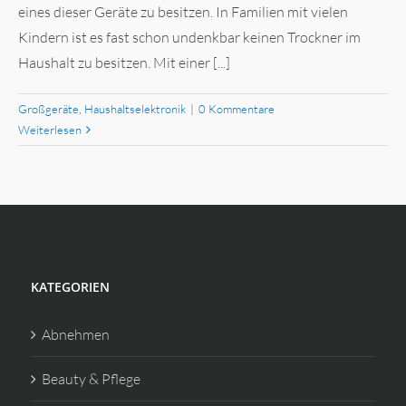
eines dieser Geräte zu besitzen. In Familien mit vielen
Kindern ist es fast schon undenkbar keinen Trockner im
Haushalt zu besitzen. Mit einer [...]
Großgeräte
,
Haushaltselektronik
|
0 Kommentare
Weiterlesen
KATEGORIEN
Abnehmen
Beauty & Pflege