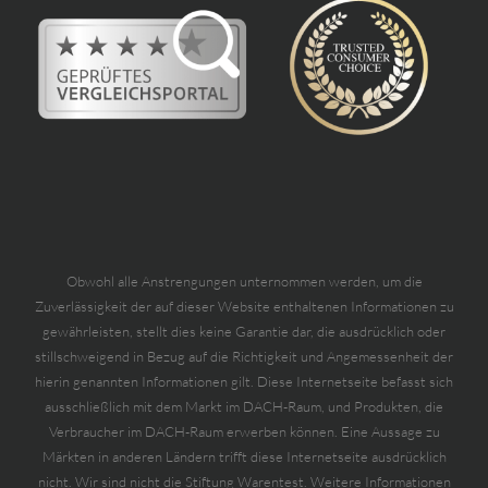
Obwohl alle Anstrengungen unternommen werden, um die
Zuverlässigkeit der auf dieser Website enthaltenen Informationen zu
gewährleisten, stellt dies keine Garantie dar, die ausdrücklich oder
stillschweigend in Bezug auf die Richtigkeit und Angemessenheit der
hierin genannten Informationen gilt. Diese Internetseite befasst sich
ausschließlich mit dem Markt im DACH-Raum, und Produkten, die
Verbraucher im DACH-Raum erwerben können. Eine Aussage zu
Märkten in anderen Ländern trifft diese Internetseite ausdrücklich
nicht. Wir sind nicht die Stiftung Warentest. Weitere Informationen