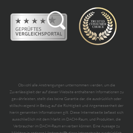
Obwohl alle Anstrengungen unternommen werden, um die
Zuverlässigkeit der auf dieser Website enthaltenen Informationen zu
gewährleisten, stellt dies keine Garantie dar, die ausdrücklich oder
stillschweigend in Bezug auf die Richtigkeit und Angemessenheit der
hierin genannten Informationen gilt. Diese Internetseite befasst sich
ausschließlich mit dem Markt im DACH-Raum, und Produkten, die
Verbraucher im DACH-Raum erwerben können. Eine Aussage zu
Märkten in anderen Ländern trifft diese Internetseite ausdrücklich