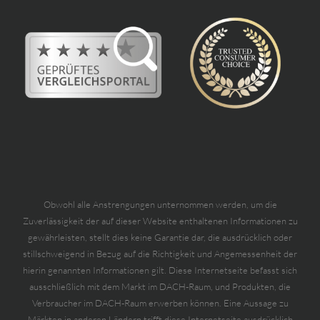
Obwohl alle Anstrengungen unternommen werden, um die
Zuverlässigkeit der auf dieser Website enthaltenen Informationen zu
gewährleisten, stellt dies keine Garantie dar, die ausdrücklich oder
stillschweigend in Bezug auf die Richtigkeit und Angemessenheit der
hierin genannten Informationen gilt. Diese Internetseite befasst sich
ausschließlich mit dem Markt im DACH-Raum, und Produkten, die
Verbraucher im DACH-Raum erwerben können. Eine Aussage zu
Märkten in anderen Ländern trifft diese Internetseite ausdrücklich