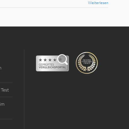
Weiterlesen
m
 Test
 im