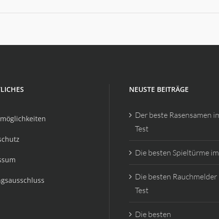
LICHES
NEUSTE BEITRÄGE
Der beste Rasensamen i
möglichkeiten
Test
schutz
Die besten Spieltürme im
ssum
Die besten Rauchmelder
ngsausschluss
Test
Die besten