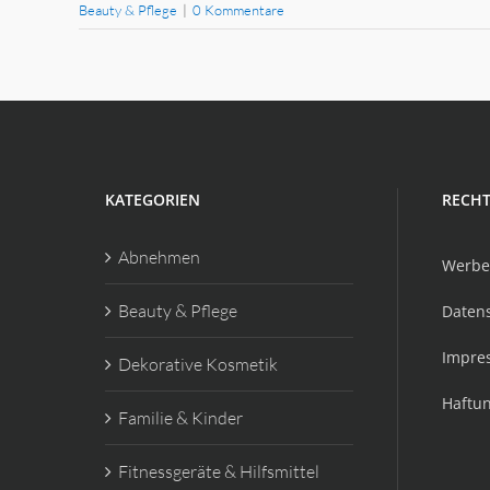
Beauty & Pflege
|
0 Kommentare
KATEGORIEN
RECHT
Abnehmen
Werbe
Beauty & Pflege
Daten
Impre
Dekorative Kosmetik
Haftu
Familie & Kinder
Fitnessgeräte & Hilfsmittel