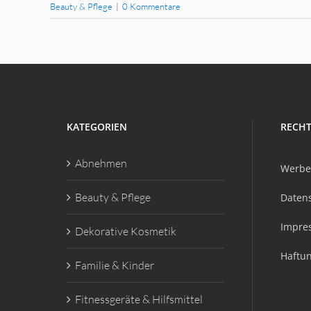
Beauty & Pflege
|
0 Kommentare
KATEGORIEN
RECHT
Abnehmen
Werbe
Beauty & Pflege
Daten
Impre
Dekorative Kosmetik
Haftu
Familie & Kinder
Fitnessgeräte & Hilfsmittel