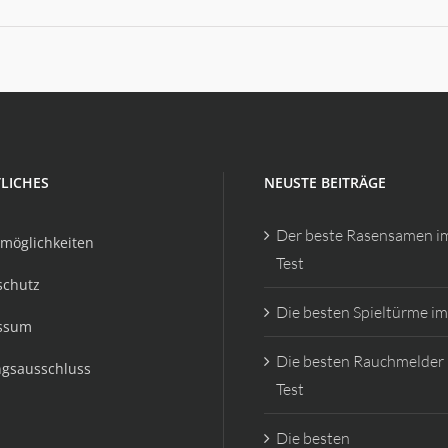
LICHES
NEUSTE BEITRÄGE
Der beste Rasensamen i
möglichkeiten
Test
schutz
Die besten Spieltürme im
ssum
Die besten Rauchmelder
ngsausschluss
Test
Die besten