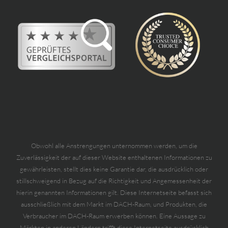
Obwohl alle Anstrengungen unternommen werden, um die
Zuverlässigkeit der auf dieser Website enthaltenen Informationen zu
gewährleisten, stellt dies keine Garantie dar, die ausdrücklich oder
stillschweigend in Bezug auf die Richtigkeit und Angemessenheit der
hierin genannten Informationen gilt. Diese Internetseite befasst sich
ausschließlich mit dem Markt im DACH-Raum, und Produkten, die
Verbraucher im DACH-Raum erwerben können. Eine Aussage zu
Märkten in anderen Ländern trifft diese Internetseite ausdrücklich