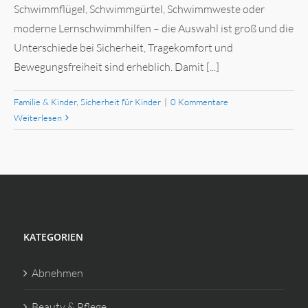
Schwimmflügel, Schwimmgürtel, Schwimmweste oder
moderne Lernschwimmhilfen – die Auswahl ist groß und die
Unterschiede bei Sicherheit, Tragekomfort und
Bewegungsfreiheit sind erheblich. Damit [...]
Familie & Kinder
,
Sicherheit für Kinder
|
0 Kommentare
Weiterlesen
KATEGORIEN
Abnehmen
Beauty & Pflege