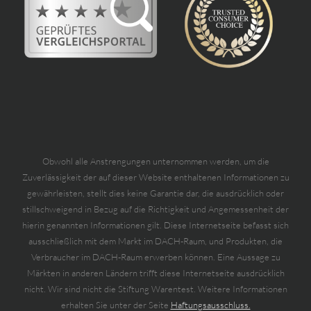
Obwohl alle Anstrengungen unternommen werden, um die
Zuverlässigkeit der auf dieser Website enthaltenen Informationen zu
gewährleisten, stellt dies keine Garantie dar, die ausdrücklich oder
stillschweigend in Bezug auf die Richtigkeit und Angemessenheit der
hierin genannten Informationen gilt. Diese Internetseite befasst sich
ausschließlich mit dem Markt im DACH-Raum, und Produkten, die
Verbraucher im DACH-Raum erwerben können. Eine Aussage zu
Märkten in anderen Ländern trifft diese Internetseite ausdrücklich
nicht. Wir sind nicht die Stiftung Warentest. Weitere Informationen
erhalten Sie unter der Seite
Haftungsausschluss.