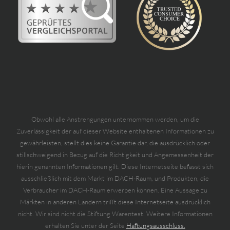
Obwohl alle Anstrengungen unternommen werden, um die
Zuverlässigkeit der auf dieser Website enthaltenen Informationen zu
gewährleisten, stellt dies keine Garantie dar, die ausdrücklich oder
stillschweigend in Bezug auf die Richtigkeit und Angemessenheit der
hierin genannten Informationen gilt. Diese Internetseite befasst sich
ausschließlich mit dem Markt im DACH-Raum, und Produkten, die
Verbraucher im DACH-Raum erwerben können. Eine Aussage zu
Märkten in anderen Ländern trifft diese Internetseite ausdrücklich
nicht. Wir sind nicht die Stiftung Warentest. Weitere Informationen
erhalten Sie unter der Seite
Haftungsausschluss.