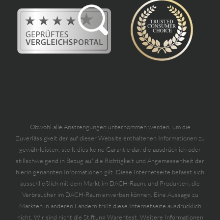
Obwohl alle Anstrengungen unternommen werden, um die
Zuverlässigkeit der auf dieser Website enthaltenen Informationen zu
gewährleisten, stellt dies keine Garantie dar, die ausdrücklich oder
stillschweigend in Bezug auf die Richtigkeit und Angemessenheit der
hierin genannten Informationen gilt. Diese Internetseite befasst sich
ausschließlich mit dem Markt im DACH-Raum, und Produkten, die
Verbraucher im DACH-Raum erwerben können. Eine Aussage zu
Märkten in anderen Ländern trifft diese Internetseite ausdrücklich
nicht. Wir sind nicht die Stiftung Warentest. Weitere Informationen