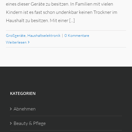
eines dieser Geräte zu besitzen. In Familien mit vielen
Kindern ist es fast schon undenkbar keinen Trockner im
Haushalt zu besitzen. Mit einer [...]
Großgeräte
,
Haushaltselektronik
|
0 Kommentare
Weiterlesen
KATEGORIEN
Abnehmen
Beauty & Pflege