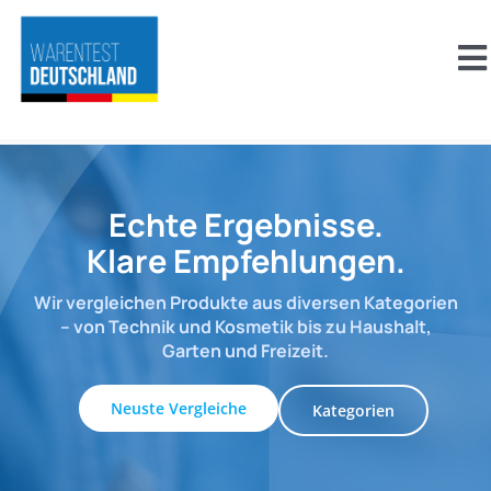
Zum
Inhalt
To
springen
Na
Über uns
Aktuelles
Echte Ergebnisse.
Klare Empfehlungen.
Abnehmen
Wir vergleichen Produkte aus diversen Kategorien
– von Technik und Kosmetik bis zu Haushalt,
Beauty & Pflege
Garten und Freizeit.
Neuste Vergleiche
Kategorien
Familie & Kinder
Freizeit, Sport & Outdoor