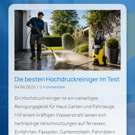
Gesundheit & Körperpflege
Haushalt
Technik & Elektronik
Die besten Hochdruckreiniger im Test
Kategorien
04.08.2026
|
0 Kommentare
Ein Hochdruckreiniger ist ein vielseitiges
Reinigungsgerät für Haus Garten und Fahrzeuge.
Mit einem kräftigen Wasserstrahl lassen sich
hartnäckige Verschmutzungen auf Terrassen,
Einfahrten, Fassaden, Gartenmöbeln, Fahrrädern