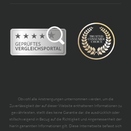
Obwohl alle Anstrengungen unternommen werden, um die
Zuverlässigkeit der auf dieser Website enthaltenen Informationen zu
gewährleisten, stellt dies keine Garantie dar, die ausdrücklich oder
stillschweigend in Bezug auf die Richtigkeit und Angemessenheit der
hierin genannten Informationen gilt. Diese Internetseite befasst sich